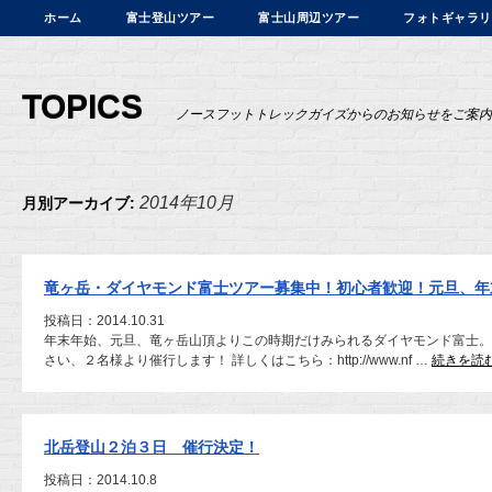
ホーム
富士登山ツアー
富士山周辺ツアー
フォトギャラリ
TOPICS
ノースフットトレックガイズからのお知らせをご案内
2014年10月
月別アーカイブ:
竜ヶ岳・ダイヤモンド富士ツアー募集中！初心者歓迎！元旦、年
投稿日：2014.10.31
年末年始、元旦、竜ヶ岳山頂よりこの時期だけみられるダイヤモンド富士。
さい、２名様より催行します！ 詳しくはこちら：http://www.nf …
続きを読
北岳登山２泊３日 催行決定！
投稿日：2014.10.8